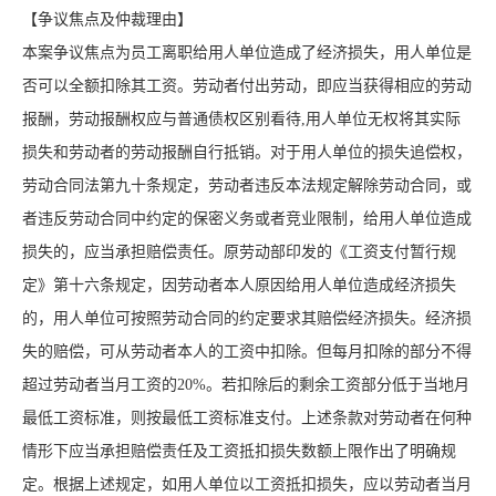
【争议焦点及仲裁理由】
本案争议焦点为员工离职给用人单位造成了经济损失，用人单位是
否可以全额扣除其工资。劳动者付出劳动，即应当获得相应的劳动
报酬，劳动报酬权应与普通债权区别看待,用人单位无权将其实际
损失和劳动者的劳动报酬自行抵销。对于用人单位的损失追偿权，
劳动合同法第九十条规定，劳动者违反本法规定解除劳动合同，或
者违反劳动合同中约定的保密义务或者竞业限制，给用人单位造成
损失的，应当承担赔偿责任。原劳动部印发的《工资支付暂行规
定》第十六条规定，因劳动者本人原因给用人单位造成经济损失
的，用人单位可按照劳动合同的约定要求其赔偿经济损失。经济损
失的赔偿，可从劳动者本人的工资中扣除。但每月扣除的部分不得
超过劳动者当月工资的20%。若扣除后的剩余工资部分低于当地月
最低工资标准，则按最低工资标准支付。上述条款对劳动者在何种
情形下应当承担赔偿责任及工资抵扣损失数额上限作出了明确规
定。根据上述规定，如用人单位以工资抵扣损失，应以劳动者当月