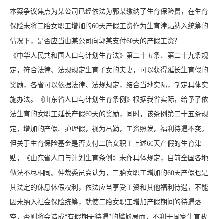
本案争议焦点为某公司已经依法为郭某缴纳了生育保险费，在生育
保险未将二胎女职工增加的60天产假工资作为生育津贴纳入统筹的
情况下，是否应当由某公司向郭某支付60天的产假工资？
《中华人民共和国人口与计划生育法》第二十五条、第二十九条规
定，符合法律、法规规定生育子女的夫妻，可以获得延长生育假的
奖励，各省可以依据法律、法规规定，结合当地实际，制定具体实
施办法。《山东省人口与计划生育条例》根据我省实际，给予了依
法生育的女职工延长产假60天的奖励，同时，该条例第二十五条规
定，增加的产假、护理假，视为出勤，工资照发，福利待遇不变。
但关于生育保险基金是否支付二胎女职工上述60天产假的生育津
贴，《山东省人口与计划生育条例》未作具体规定，目前全国各地
做法不尽相同。仲裁委员会认为，二胎女职工增加的60天产假也是
其法定的休息休假权利，依法应当享受工资和其他福利待遇，不能
因未纳入社会保险统筹，就使二胎女职工增加产假期间的待遇落
空，否则将会造成“有假期无待遇”的尴尬局面，不利于国家生育政