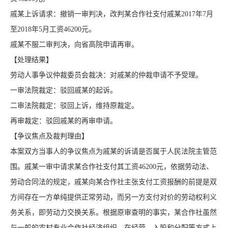
戚某上诉请求：撤销一审判决，改判某合作社支付戚某2017年7月
至2018年5月工资46200元。
戚某不服二审判决，向省高院申请再审。
【处理结果】
劳动人事争议仲裁委员会裁决：对戚某的仲裁申请不予受理。
一审法院裁定：驳回戚某的起诉。
二审法院裁定：驳回上诉，维持原裁定。
再审裁定：驳回戚某的再审申请。
【争议焦点及裁判理由】
本案双方当事人的争议焦点为戚某的诉请是否属于人民法院主管范
围。戚某一审中请求某合作社支付其工资46200元，依据劳动法、
劳动合同法的规定，戚某向某合作社主张支付工资报酬的前提是双
方间存在一方单纯提供正常劳动，而另一方支付对价的劳动权利义
务关系，即劳动力交换关系。根据原审查明的事实，某合作社虽然
与一般的农村专业合作社经济组织，在经营、入股和分配等方式上