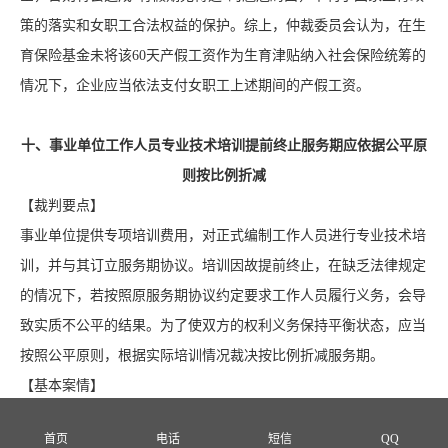
策的落实和女职工合法权益的保护。综上，仲裁委员会认为，在生
育保险基金未将该60天产假工资作为生育津贴纳入社会保险统筹的
情况下，企业应当依法支付女职工上述期间的产假工资。
十、事业单位工作人员专业技术培训提前终止服务期应依据公平原
则按比例折减
【裁判要点】
事业单位提供专项培训费用，对正式编制工作人员进行专业技术培
训，并与其订立服务期协议。培训因故提前终止，在缺乏法律规定
的情况下，若按照原服务期协议约定要求工作人员履行义务，会导
致实质不公平的结果。为了使双方的权利义务保持平衡状态，应当
按照公平原则，根据实际培训情况裁决按比例折减服务期。
【基本案情】
申请人刘某为被申请人某大学事业编制教师，双方签订了《事业单
首页
电话
短信
QQ
位聘用合同》，聘用合同于2019年12月31日到期。2015年7月，某