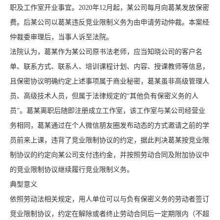
职及工作室开业事宜。2020年12月起，某公司每月向葛某发放保密
费。后某公司以葛某违反竞业限制义务为由申请劳动仲裁。本案经
仲裁委审理后，当事人诉至法院。
法院认为，葛某作为某公司原书法老师，应当知晓公司的客户名
单、联系方式、联系人、培训课程计划、内容、授课教师等信息，
且保密协议明确约定上述事项属于商业秘密，葛某虽非高级管理人
员、高级技术人员，但属于法律规定的“其他负有保密义务的人
员”。葛某离职后随即注册成立工作室，该工作室与某公司经营业
务相同，葛某通过在个人微信朋友圈发布动态的方式邀请之前的学
员前来上课，违背了竞业限制协议的约定，据此判决葛某按竞业限
制协议的约定向某公司支付违约金，并按照劳动合同及附加协议中
的竞业限制协议继续履行竞业限制义务。
典型意义
依照劳动法相关规定，用人单位可以与负有保密义务的劳动者签订
竞业限制协议，约定在解除或者终止劳动合同后一定期限内（不超