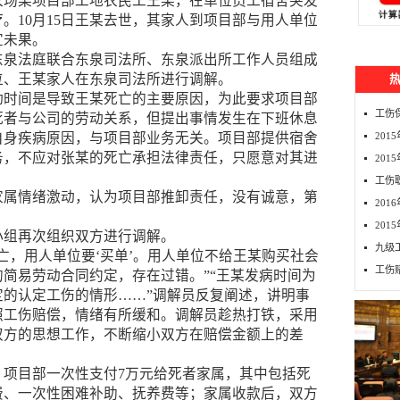
侨农场某项目部工地农民工王某，在单位员工宿舍突发
。10月15日王某去世，其家人到项目部与用人单位
宜未果。
东泉法庭联合东泉司法所、东泉派出所工作人员组成
位、王某家人在东泉司法所进行调解。
动时间是导致王某死亡的主要原因，为此要求项目部
工伤
死者与公司的劳动关系，但提出事情发生在下班休息
自身疾病原因，与项目部业务无关。项目部提供宿舍
20
务，不应对张某的死亡承担法律责任，只愿意对其进
201
工伤
家属情绪激动，认为项目部推卸责任，没有诚意，第
20
20
小组再次组织双方进行调解。
九级
亡，用人单位要‘买单’。用人单位不给王某购买社会
工伤
简易劳动合同约定，存在过错。”“王某发病时间为
定的认定工伤的情形……”调解员反复阐述，讲明事
照工伤赔偿，情绪有所缓和。调解员趁热打铁，采用
双方的思想工作，不断缩小双方在赔偿金额上的差
：项目部一次性支付7万元给死者家属，其中包括死
费、一次性困难补助、抚养费等；家属收款后，双方