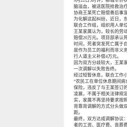
9月22日5时许，柳城华
脑溢血，被送医院抢救治疗
协商王某死亡赔偿善后事
为化解这起纠纷，近日，
联合工作组，组织用人单
王某家属认为，较长的劳
赔偿20万元。项目部承认
时间，死者突发死亡属于
是作为员工的福利而非义
行人道主义补偿4万元。
因为双方分歧较大，王某
一次调解以失败告终。
经过短暂休息，联合工作
“农民工在单位休息期间病
保险，违反了与王某签订的
凌晨，不属于相关法律规
实，家属不再坚持要求按
背靠背调解的方式分头做
距。
最终，双方达成调解协议
者的工资、医疗费、丧葬