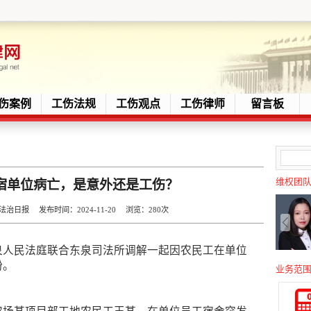
伤案例
工伤法规
工伤观点
工伤律师
留言板
维权团
宿单位病亡，是意外还是工伤？
日报 发布时间：2024-11-20 浏览：
280次
泉人民法庭联合东泉司法所调解一起因
农民工
在单位
纷。
业务范