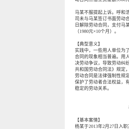
马某不服提起上诉。呼和
司未与马某签订书面劳动合同
日解除劳动合同，支付马某
（1980元×10个月）。
【典型意义】
实践中，一些用人单位为
合同的现象相当普遍。用
决劳动争议，导致劳动纠
共和国劳动合同法》规定
劳动合同是法律强制性规
保护了劳动者合法权益，
稳定的劳动关系。
【基本案情】
杨某于2013年2月27日