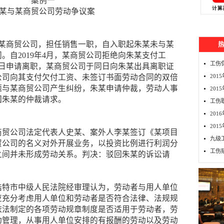
案例一
某与某商贸公司劳动争议案
入职某商贸公司，担任销售一职，自入职起朱某未与某
。自2019年4月，某商贸公司拒绝向朱某支付工
工伤
28日申请离职，某商贸公司于同日向朱某出具离职证
公司向其支付欠付工资、未签订书面劳动合同的双倍
20
题与某商贸公司产生纠纷，朱某申请仲裁，劳动人事
201
回朱某的仲裁请求。
工伤
20
20
商贸公司法定代表人史某、案外人李某签订《某项目
九级
贸公司的名义对外开展业务，以投资比例进行利润分
工伤
之间并未形成劳动关系。判决：驳回朱某的诉讼请
浩特市中级人民法院经审理认为，劳动者与用人单位
应充分考虑用人单位和劳动者是否符合法律、法规规
依法制定的各项劳动规章制度是否适用于劳动者，劳
动管理，从事用人单位安排的有报酬的劳动以及劳动