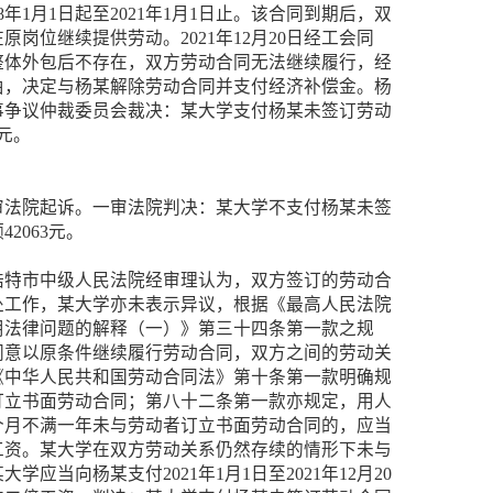
8年1月1日起至2021年1月1日止。该合同到期后，双
岗位继续提供劳动。2021年12月20日经工会同
整体外包后不存在，双方劳动合同无法继续履行，经
由，决定与杨某解除劳动合同并支付经济补偿金。杨
事争议仲裁委员会裁决：某大学支付杨某未签订劳动
3元。
审法院起诉。一审法院判决：某大学不支付杨某未签
2063元。
浩特市中级人民法院经审理认为，双方签订的劳动合
处工作，某大学亦未表示异议，根据《最高人民法院
用法律问题的解释（一）》第三十四条第一款之规
同意以原条件继续履行劳动合同，双方之间的劳动关
《中华人民共和国劳动合同法》第十条第一款明确规
订立书面劳动合同；第八十二条第一款亦规定，用人
个月不满一年未与劳动者订立书面劳动合同的，应当
工资。某大学在双方劳动关系仍然存续的情形下未与
应当向杨某支付2021年1月1日至2021年12月20