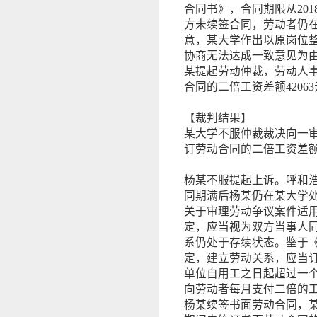
合同书》，合同期限从201
方未续签合同，劳动者仍在原
意，某大学作出以原岗位
协商无法达成一致意见为
某提起劳动仲裁，劳动人
合同的二倍工资差额4206
【裁判结果】
某大学不服仲裁裁决向一
订劳动合同的二倍工资差额4
杨某不服提起上诉。呼和
同期满后杨某仍在某大学
关于审理劳动争议案件适
定，应当视为双方当事人
系仍处于存续状态。鉴于
定，建立劳动关系，应当
单位自用工之日起超过一
向劳动者每月支付二倍的
杨某续签书面劳动合同，某大学