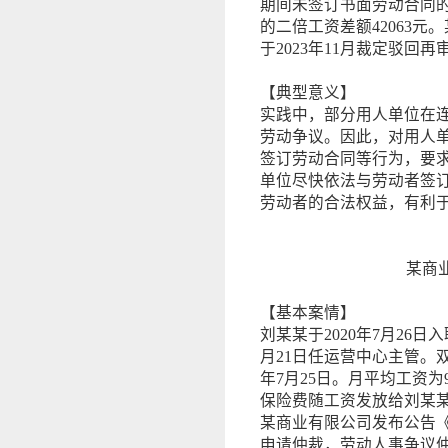
期间未签订书面劳动合同
的二倍工资差额42063
于2023年11月裁定驳回再
【典型意义】
实践中，部分用人单位在
劳动争议。因此，对用人
签订劳动合同等行为，要
单位尽快依法与劳动者签
劳动者的合法权益，有利
某商
【基本案情】
刘某某于2020年7月26
月21日任运营中心主管。双方
年7月25日。月平均工资为
保险费随工资发放给刘某某。
某商业有限公司发布公告《
申请仲裁，劳动人事争议