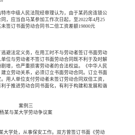
浩特市中级人民法院经审理认为，由于某药房连锁公
，应当自马某参加工作次日起，至2022年4月25
未签订书面劳动合同书二倍工资差额19800元
了逃避法定义务，在用工时不与劳动者签订书面劳动
人单位与劳动者不签订书面劳动合同既不利于及时解
纷剧增，也严重损害劳动者的合法权益。《中华人民
，建立劳动关系，必须订立书面劳动合同。订立书面
定。用人单位支付劳动者未签订劳动合同双倍工资，
有利于推进劳动合同书面化，有利于构建和发展和谐
案例三
杨某与某大学劳动争议案
入职某大学处，从事保安工作。双方曾签订书面《劳动