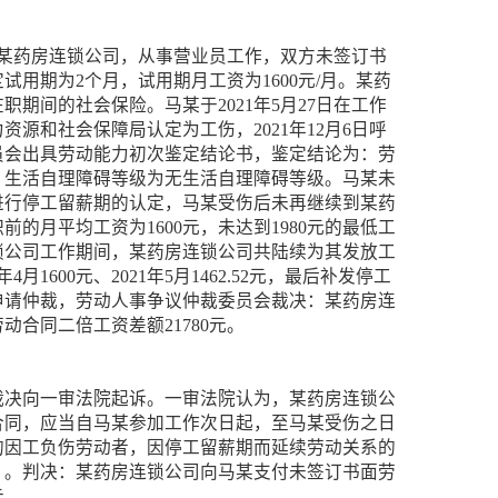
入职某药房连锁公司，从事营业员工作，双方未签订书
试用期为2个月，试用期月工资为1600元/月。某药
期间的社会保险。马某于2021年5月27日在工作
源和社会保障局认定为工伤，2021年12月6日呼
员会出具劳动能力初次鉴定结论书，鉴定结论为：劳
，生活自理障碍等级为无生活自理障碍等级。马某未
进行停工留薪期的认定，马某受伤后未再继续到某药
的月平均工资为1600元，未达到1980元的最低工
锁公司工作期间，某药房连锁公司共陆续为其发放工
1年4月1600元、2021年5月1462.52元，最后补发停工
某申请仲裁，劳动人事争议仲裁委员会裁决：某药房连
动合同二倍工资差额21780元。
裁决向一审法院起诉。一审法院认为，某药房连锁公
合同，应当自马某参加工作次日起，至马某受伤之日
的因工负伤劳动者，因停工留薪期而延续劳动关系的
）。判决：某药房连锁公司向马某支付未签订书面劳
元。