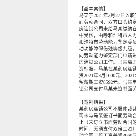
【基本案情】
马某于2021年2月27日
面劳动合同，双方口头约定
房连锁公司未给马某缴纳在职
中受伤，由呼和浩特市人力资
和浩特市劳动能力鉴定委
动功能障碍伤残等级九级
向劳动能力鉴定部门申请
房连锁公司工作。马某离职前
资标准。马某在某药房连
资2021年3月1600元、202
留薪期工资8592元。马
锁公司支付马某未签书面劳
【裁判结果】
某药房连锁公司不服仲裁
司未与马某签订书面劳动
止（未订立书面劳动合同
时间，无须支付双倍工资
动合同二倍工资差额3960