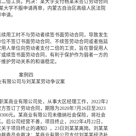
的二倍工资。判决：某大学支付杨某未签订劳动合同
元。某大学不服申请再审，内蒙古自治区高级人民法院
审申请。
连续用工时不与劳动者续签书面劳动合同，导致发生
单位不签订书面劳动合同、不续签劳动合同或者拖延
求用人单位向劳动者支付二倍的工资，旨在督促用人
订或续签书面劳动合同，有利于保护作为弱者一方的
于维护劳动关系的和谐稳定。
案例四
业有限公司与刘某某劳动争议案
日入职某商业有限公司处，从事大区经理工作，2022年2
签订了劳动合同，期限为2020年7月26日至2023
9300元。某商业有限公司未缴纳社会保险，将社会
后公司经营不善，项目终止，2022年4月22日，
关于项目终止的通知》，23日刘某某离岗。刘某某
仲裁委员会裁决：某商业有限公司支付刘某某经济补