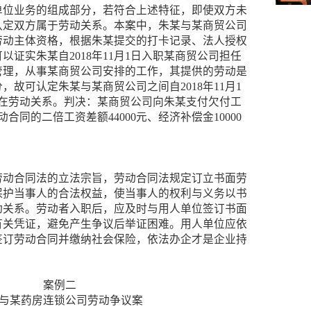
单位业务的组成部分，若符合上述特征，即使双方未
认定双方属于劳动关系。本案中，朱某与某商贸公司
劳动主体资格，根据朱某提交的打卡记录、法人授权
证实朱某自2018年11月1日入职某商贸公司担任
管理，从事某商贸公司安排的工作，其提供的劳动是
故可认定朱某与某商贸公司之间自2018年11月1
间存在劳动关系。判决：某商贸公司向朱某支付欠付工
动合同的二倍工资差额44000元、经济补偿金10000
劳动合同法的立法宗旨，劳动合同法规定订立书面劳
保护当事人的合法权益，使当事人的权利与义务以书
动关系。劳动者入职后，应及时与用人单位签订书面
有关凭证，避免产生争议后举证困难。用人单位应依
签订劳动合同并缴纳社会保险，依法办企才是企业持
案例二
与某药房连锁公司劳动争议案