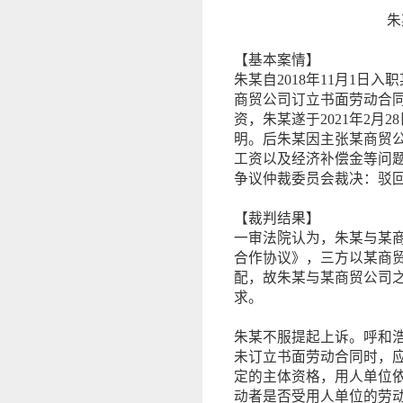
朱
【基本案情】
朱某自2018年11月1日
商贸公司订立书面劳动合同
资，朱某遂于2021年2月
明。后朱某因主张某商贸
工资以及经济补偿金等问
争议仲裁委员会裁决：驳
【裁判结果】
一审法院认为，朱某与某
合作协议》，三方以某商
配，故朱某与某商贸公司
求。
朱某不服提起上诉。呼和
未订立书面劳动合同时，
定的主体资格，用人单位
动者是否受用人单位的劳