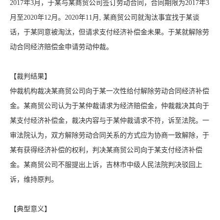
2017年3月，于某与某商贸公司签订劳动合同，合同期限为2017年3
月至2020年12月。2020年11月, 某商贸公司就淘汰事宜找于某谈
话，于某同意被淘汰，但请求支付经济补偿金未果。于某就解除劳
动合同经济赔偿金申请劳动仲裁。
【裁判结果】
仲裁机构裁决某商贸公司向于某一次性给付解除劳动合同经济补偿
金。某商贸公司认为于某仲裁请求为经济赔偿金，仲裁裁决其向于
某支付经济补偿金，裁决内容与于某仲裁请求不符，诉至法院。一
审法院认为，双方解除劳动合同关系的方式应为协商一致解除，于
某有获得经济补偿的权利，判决某商贸公司向于某支付经济补偿
金。某商贸公司不服提出上诉，吉林市中级人民法院判决驳回上
诉，维持原判。
【典型意义】