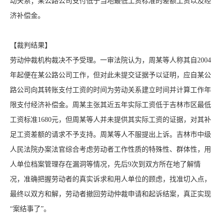
动关系；某公路公司支付低于当地最低工资标准的差额工资以及经
济补偿金。
【裁判结果】
劳动仲裁机构裁决不予受理。一审法院认为，周某等人称其自2004
年起便在某公路公司工作，但对此未提交证据予以证明，应自某公
路公司向其转账支付工资的时间为劳动关系建立时间并计算工作年
限支付经济补偿金。周某主张其近五年实际工资低于吉林市区最低
工资标准1680元，但周某等人并未提供其实际工资的证据，对其补
足工资差额的请求不予支持。周某等人不服提出上诉。吉林市中级
人民法院办案法官综合考虑劳动者工作性质的特殊性、群体性，用
人单位档案管理存在漏洞等情况，先后9次到双方所在地了解情
况，准确把握劳动者的真实诉求和用人单位的顾虑，找准切入点，
最终以双方和解，劳动者撤回劳动仲裁申请和起诉结案，真正实现
“案结事了”。