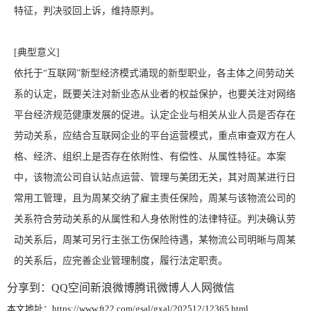
特征，判决驳回上诉，维持原判。
[典型意义]
依托于“互联网”新型经济模式涌现的新型职业，各主体之间劳动关
系的认定，既要关注对新业态从业者的权益保护，也要关注对网络
平台经济规范健康发展的促进。认定企业与相关从业人员是否存在
劳动关系，应结合互联网企业的平台运营模式，重点审查双方在人
格、经济、组织上是否存在依附性、有偿性、从属性特征。本案
中，该物流公司自认站点运营、管理与美团无关，其对周某进行日
常用工管理，且为周某交纳了雇主责任保险，周某与该物流公司的
关系符合劳动关系的从属性和人身依附性的法律特征。判决确认劳
动关系后，周某可另行主张工伤保险待遇，某物流公司明晰与周某
的关系后，应完善企业管理制度，履行法定职责。
分享到：
QQ空间
新浪微博
腾讯微博
人人网
微信
本文地址：https://www.ft22.com/gsal/gxal/202512/12365.html