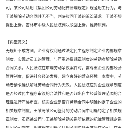
司，某公司适用《集团公司劳动纪律管理规定》规范用工行为，与
王某解除劳动合同并无不当，判决驳回王某的诉讼请求。王某不服
提出上诉，吉林市中级人民法院判决驳回上诉，维持原判。
【典型意义】
无规矩不成方圆。企业有权利通过法定民主程序制定企业内部规章
制度，实现对员工的管理，与严重违反规章制度的劳动者解除劳动
合同关系。人民法院在审理劳动争议案件时，需尊重企业内部经营
管理制度，促进社会经济发展，建立良好的营商环境。本案中，劳
动者请求确认解除劳动合同行为无效，人民法院应对企业规章制度
是否经过民主程序审议的合法性和是否超出自主经营管理范围的合
理性进行严格审查，核实企业是否在劳动合同中明确约定了企业的
相关规章制度。王某与某公司签订的劳动合同中明确约定了相关规
章制度，虽然某公司与王某解除劳动关系所依据的纪律管理规定系
集团公司制定，但该规定明确了适用范围包括王某所在公司。在王