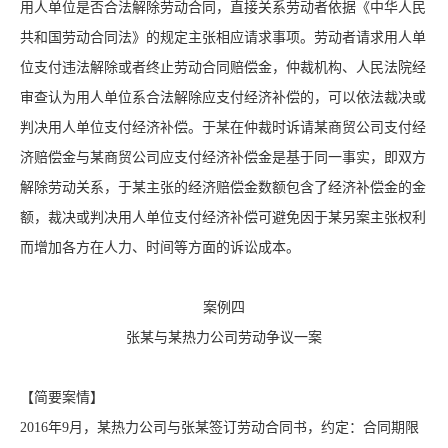
用人单位是否合法解除劳动合同，直接关系劳动者依据《中华人民
共和国劳动合同法》的规定主张相应请求事项。劳动者请求用人单
位支付违法解除或者终止劳动合同赔偿金，仲裁机构、人民法院经
审查认为用人单位系合法解除应支付经济补偿的，可以依法裁决或
判决用人单位支付经济补偿。于某在仲裁时诉请某商贸公司支付经
济赔偿金与某商贸公司应支付经济补偿金是基于同一事实，即双方
解除劳动关系，于某主张的经济赔偿金数额包含了经济补偿金的金
额，裁决或判决用人单位支付经济补偿可避免因于某另案主张权利
而增加各方在人力、时间等方面的诉讼成本。
案例四
张某与某热力公司劳动争议一案
【简要案情】
2016年9月，某热力公司与张某签订劳动合同书，约定：合同期限