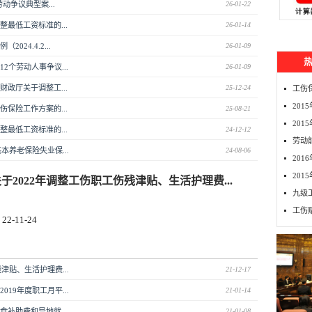
动争议典型案...
26-01-22
最低工资标准的...
26-01-14
24.4.2...
26-01-09
个劳动人事争议...
26-01-09
政厅关于调整工...
25-12-24
工伤
20
保险工作方案的...
25-08-21
201
最低工资标准的...
24-12-12
劳动
本养老保险失业保...
24-08-06
20
20
于2022年调整工伤职工伤残津贴、生活护理费...
九级
工伤
-11-24
津贴、生活护理费...
21-12-17
19年度职工月平...
21-01-14
补助费和异地就...
21-01-08