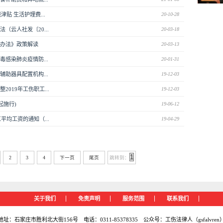
贴 生活护理费...
20-10-28
云人社发〔20...
20-03-18
办法》政策解读
20-03-13
感染肺炎疫情防...
20-01-31
助器具配置机构...
19-12-03
019年工伤职工...
19-12-03
起施行)
19-06-12
平均工资的通知（...
19-04-29
2
3
4
下一页
尾页
跳转到：
关于我们
免责声明
服务范围
联系我们
地址：石家庄市胜利北大街156号 电话：0311-85378335 公众号：工伤法律人（gsfalvren