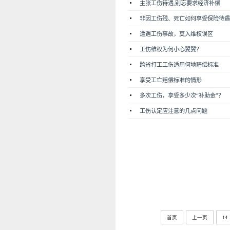
主张工伤待遇,别忘要求经济补偿
非因工伤残、死亡如何享受保险待遇
遭遇工伤事故，莫入维权误区
工伤维权为何小心翼翼？
跨省打工工伤适用何地赔偿标准
享受工亡赔偿标准的情形
多次工伤，享受多少次“补助金”？
工伤认定应注意的几点问题
首页
上一页
14