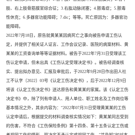
肢、右上肢骨筋膜室综合征；3.右肱动脉闭塞；4.脓毒症；5.脓毒
性休克；6.多器官功能障碍；7.dic；等等。死亡原因为：多器官功
能障碍。
2022年7月18日，原告就黄某某因病死亡之事向被告申请工伤认
定，并提供了相关证人证言、工作会议记录、医院的病案材料、黄
某某的工资查询单等等证据材料。被告于2022年7月31日受理该工
伤认定申请，但未出具《工伤认定受理决定书》。被告经调查核
实、提出拟办意见、汇报及审批后，于2022年9月28日作出田人社
工不认字〔2022〕03号《认定工伤决定书》，后于2022年12月9日
将该《认定工伤决定书》送达原告和黄某某的家属。该《认定工伤
决定书》中，除了列有申请人、用人单位、职工姓名及工作岗位等
基本情况之外，其余内容为：“2022年07月31日受理黄某某的工伤
认定申请后，根据提交的材料调查核实情况如下：黄某某同志受到
的伤害，不符合《工伤保险条例》第十四条、第十五条认定工伤或
者视同工伤的情形，现决定不予认定或视同工伤。”并告知“如对本