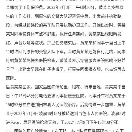
某缴纳了工伤保险费。2022年7月8日上午6时30分，黄某某按照原
告的工作安排，到原告的交警大队短暂集中后，出发前往执勤路
段，为经过该路段的某车队开展执勤护卫工作。开始出发时，黄某
某对同事说身体有点不舒服。执行任务期间，黄某某出现眼睛发
红、声音沙哑等症状。护卫任务结束后，黄某某和同事于当日上午
11时许回到原告的交警大队下车，当时黄某某还能自行走路，同事
叮嘱黄某某尽快去医院检查，黄某某表示穿警服去医院影响不好并
且早上出勤太早现在肚子也饿了，打算先回家换衣服、吃点饭再去
医院。
后黄某某回家。回家后因病情加重，眼花、行走困难，黄某某于当
日下午15时48分打电话要求同事接送去医院，同事开车将黄某某于
15时53分左右送到田林县人民医院治疗。后病情进一步加重，黄某
某于2022年7月9日凌晨1时13分被转送到百色市人民医院，凌晨3时
进入icu，后经医院抢救无效，于2022年7月9日下午15时38分死
亡。医院的死亡诊断为：1.右下肢、右上肢坏死性筋膜炎；2.右下