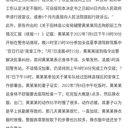
工伤认定决定不服的，可自接到本决定书之日起60日内向人民政府
申请行政复议，或者6个月内直接向人民法院提起行政诉讼。”
此外，原告作出的《关于田林县公安局辅警黄某某同志殉职前工作
情况汇报（续报一）》记载：黄某某于2022年7月6日下午18时30分
开始在警务站值班，晚21时至23时30分参加全县夏季酒驾醉驾集中
“百日行动”夜查工作；7月7日凌晨4时15分，黄某某接到指令出警
解决民事纠纷，其间黄某某表示身体不适、头晕发热，凌晨5时返
回警务站，不适情况加重，仍坚持到上午8时30分完成工作交接；7
月7日下午16时，黄某某参加关于某车队经过田林县辖区的安保工
作部署会。黄某某的妻子证实：2022年7月8日中午吃饭时，黄某某
说身体不舒服要去医院检查一下；吃完饭大概是1点多，然后换衣
服、出门；黄某某的动作比平时慢了很多，动作迟缓，其妻子以为
是早上执勤累导致的，那几天黄某某很忙，一直加班；黄某某换衣
服时很慢，警服肩章那些取下的步骤也比较多，换衣服中途还坐下