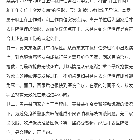
某某在2022年7月8日上午执行任务过程中发病，符合“在工作时间
和工作岗位上突发疾病”的情形，原告和被告对此均无异议。本案
属于职工在工作时间和工作岗位突发疾病、离开单位后先回家后才
去医院治疗的情形，故而争议焦点在于：未径直到医院治疗是否符
合上述视同工伤的认定条件。
其一，黄某某发病具有持续性。从黄某某在执行任务过程中出现病
症，到克服病痛坚持完成执行任务离开单位回家，到送医院治疗、
抢救，到最终抢救无效死亡，其病情是从轻逐渐加重至最终抢救无
效死亡的持续连贯发展过程，不能肯定如果径直去医院治疗即可避
免死亡。而且，回家后也很快到医院治疗，在家的时间不长，从发
病至抢救无效死亡未超过48小时。
其二，黄某某回家亦有正当理由。黄某某在身着警服和饥饿的情况
下，为避免身着警服去医院造成不良影响和解决饥饿问题，先回家
换衣服、吃点饭及准备医保卡等一些必要钱物，然后才去医院治
疗，是合理的、正当的。