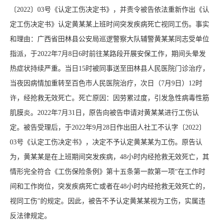
〔2022〕03号《认定工伤决定书》，并责令被告依法重新作出《认
定工伤决定书》认定黄某某上班时间突发疾病死亡视同工伤。事实
和理由：广西省田林县公安局巡逻警察大队辅警黄某某同志受单位
指派，于2022年7月8日6时前往某路段开展安保工作，期间头晕发
热症状持续严重。当日15时被同事送至田林县人民医院门诊治疗，
当夜因病情加重转至百色市人民医院治疗，次日（7月9日）12时
许，经抢救无效死亡。死亡原因：因劳累过度，引发急性病毒性筋
肌膜炎。2022年7月31日，原告向被告申请对黄某某进行工伤认
定。被告受理后，于2022年9月28日作出田人社工不认字〔2022〕
03号《认定工伤决定书》，决定不予认定黄某某为工伤。原告认
为，黄某某是在上班期间突发疾病，48小时内经抢救无效死亡，其
情形完全符合《工伤保险条例》第十五条第一款第一项“在工作时
间和工作岗位，突发疾病死亡或者在48小时内经抢救无效死亡的，
视同工伤”的规定。因此，被告不予认定黄某某视为工伤，实属违
反法律规定。