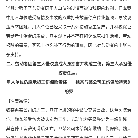
述规定赋予了劳动者因用人单位的过错而被迫辞职的权利，但本案
中用人单位遭受疫情及事故的双重打击故而停产停业整顿，导致现
金周转困难，用人单位已经采取一系列措施复工复产，并积极保证
劳动者生活费的发放，其主观上并不存在拖欠或克扣生活费、劳动
报酬的恶意，客观上也弥补了行为的瑕疵，因此对劳动者的主张未
予支持。
二、劳动者因第三人侵权造成人身损害并构成工伤，第三人承担侵
权责任后，
用人单位仍应承担工伤保险责任——魏某与某公司工伤保险待遇纠
纷案
【简要案情】
魏某系某公司的职工，其在上班的途中遭受交通事故，送至医院治
疗。魏某所受伤害被认定为工伤，劳动能力等级鉴定为一级伤残，
其在停工留薪期满后死亡，但某公司未给魏某缴纳工伤保险。魏某
家属先起诉交通肇事方主张交通事故损害赔偿，后经判决，交通事