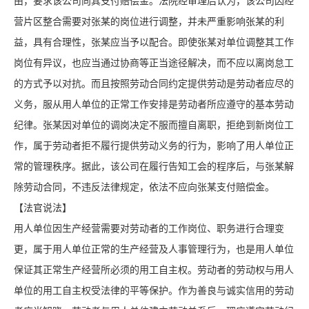
由，要求该公司向其支付赔偿金。法院经审理后认为，该公司因经
营片区整合需要对张某的岗位进行调整，并未严重影响张某的利
益，具有合理性，张某应当予以配合。即使张某对单位调整其工作
岗位有异议，也应当通过协商等正当途径解决，而不应以离岗怠工
的方式予以对抗。而且按照劳动合同约定提供劳动是劳动者应尽的
义务，服从用人单位的正常工作安排是劳动者所应遵守的基本劳动
纪律。张某因对单位的调岗决定不服而擅自离职，拒绝到新岗位工
作，属于劳动者拒不履行提供劳动义务的行为，影响了用人单位正
常的管理秩序。据此，该公司在履行告知工会的程序后，与张某解
除劳动合同，不违反法律规定，依法不应向张某支付赔偿金。
【法官说法】
用人单位因生产经营需要对劳动者的工作岗位、职务进行合理变
更，属于用人单位正常的生产经营及人事管理行为，也是用人单位
保证其正常生产经营所必须的用工自主权。劳动者的劳动权与用人
单位的用工自主权受法律的平等保护。作为善良与诚实信用的劳动