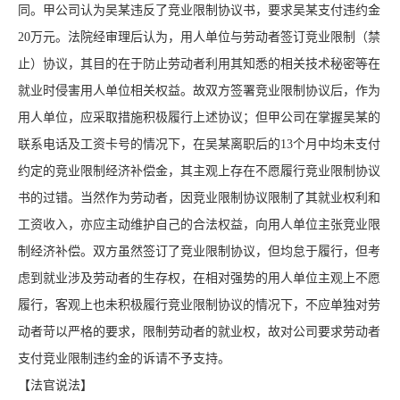
同。甲公司认为吴某违反了竞业限制协议书，要求吴某支付违约金
20万元。法院经审理后认为，用人单位与劳动者签订竞业限制（禁
止）协议，其目的在于防止劳动者利用其知悉的相关技术秘密等在
就业时侵害用人单位相关权益。故双方签署竞业限制协议后，作为
用人单位，应采取措施积极履行上述协议；但甲公司在掌握吴某的
联系电话及工资卡号的情况下，在吴某离职后的13个月中均未支付
约定的竞业限制经济补偿金，其主观上存在不愿履行竞业限制协议
书的过错。当然作为劳动者，因竞业限制协议限制了其就业权利和
工资收入，亦应主动维护自己的合法权益，向用人单位主张竞业限
制经济补偿。双方虽然签订了竞业限制协议，但均怠于履行，但考
虑到就业涉及劳动者的生存权，在相对强势的用人单位主观上不愿
履行，客观上也未积极履行竞业限制协议的情况下，不应单独对劳
动者苛以严格的要求，限制劳动者的就业权，故对公司要求劳动者
支付竞业限制违约金的诉请不予支持。
【法官说法】