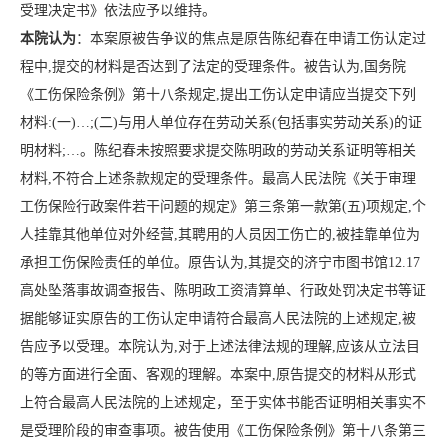
受理决定书》依法应予以维持。
本院认为
：本案原被告争议的焦点是原告陈纪春在申请工伤认定过
程中,提交的材料是否达到了法定的受理条件。被告认为,国务院
《工伤保险条例》第十八条规定,提出工伤认定申请应当提交下列
材料:(一)…;(二)与用人单位存在劳动关系(包括事实劳动关系)的证
明材料;…。陈纪春未按照要求提交陈明政的劳动关系证明等相关
材料,不符合上述条款规定的受理条件。最高人民法院《关于审理
工伤保险行政案件若干问题的规定》第三条第一款第(五)项规定,个
人挂靠其他单位对外经营,其聘用的人员因工伤亡的,被挂靠单位为
承担工伤保险责任的单位。原告认为,其提交的济宁市图书馆12.17
高处坠落事故调查报告、陈明政工资清算单、行政处罚决定书等证
据能够证实原告的工伤认定申请符合最高人民法院的上述规定,被
告应予以受理。本院认为,对于上述法律法规的理解,应该从立法目
的等方面进行全面、客观的理解。本案中,原告提交的材料从形式
上符合最高人民法院的上述规定，至于实体书能否证明相关事实不
是受理阶段的审查事项。被告使用《工伤保险条例》第十八条第三