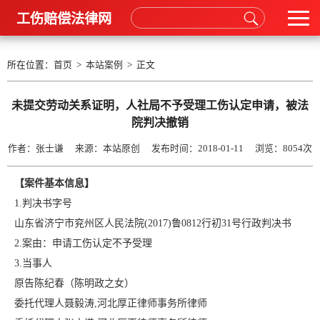
工伤赔偿法律网
所在位置：
首页
>
本站案例
> 正文
未提交劳动关系证明，人社局不予受理工伤认定申请，被法
院判决撤销
作者：张士谦 来源：本站原创 发布时间：2018-01-11 浏览：
8054次
【案件基本信息】
1.判决书字号
山东省济宁市兖州区人民法院
(2017)鲁0812行初31号
行政判决书
2.案由：申请工伤认定不予受理
3.当事人
原告陈纪春（陈明政之女）
委托代理人聂毅涛,河北厚正律师事务所律师