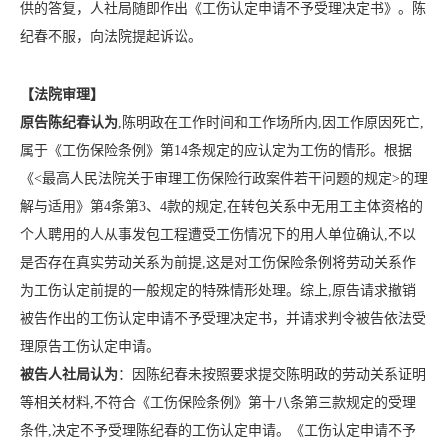
供的答复，人社局随即作出《工伤认定申请不予受理决定书》。陈
纪春不服，向法院提起诉讼。
【法院审理】
原告陈纪春认为
,陈明政在工作时间和工作场所内,因工作原因死亡,
属于《工伤保险条例》第14条规定的应认定为工伤的情形。根据
《<最高人民法院关于审理工伤保险行政案件若干问题的规定>的理
解与适用》第4条第3、4款的规定,在转包关系中无用工主体资格的
个人聘用的人从事发包工程遭受工伤情况下的用人单位确认,不以
是否存在真实劳动关系为前提,这是对工伤保险条例将劳动关系作
为工伤认定前提的一般规定的特殊情形处理。综上,原告请求撤销
被告作出的工伤认定申请不予受理决定书，并请求判令被告依法受
理原告工伤认定申请。
被告人社局认为
：因陈纪春未按照要求提交陈明政的劳动关系证明
等相关材料,不符合《工伤保险条例》第十八条第三款规定的受理
条件,决定不予受理陈纪春的工伤认定申请。《工伤认定申请不予